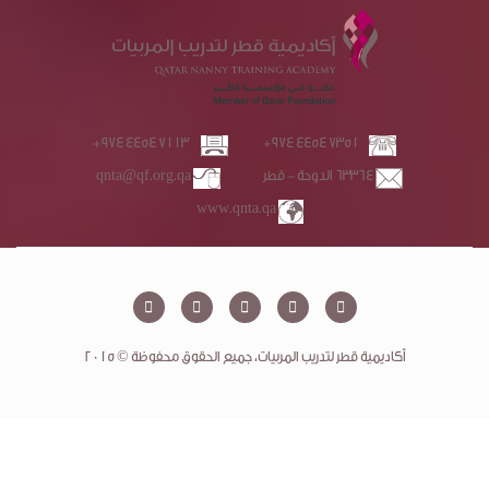
+974 4454 7113
+974 4454 7351
63364 الدوحة - قطر
qnta@qf.org.qa
www.qnta.qa
أكاديمية قطر لتدريب المربيات، جميع الحقوق محفوظة © ٢٠١٥